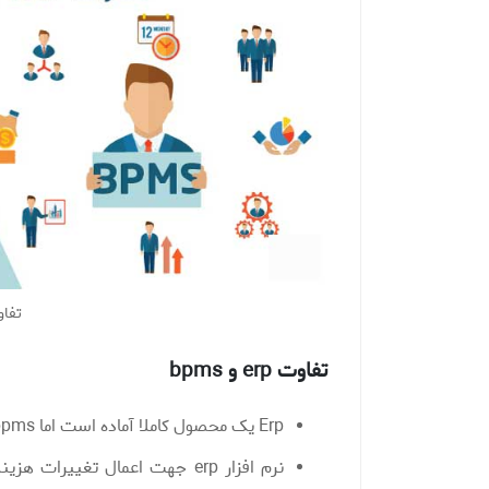
تفاوت erp
تفاوت erp و
bpms
Erp یک محصول کاملا آماده است اما bpms باید زمانی برای ساخت آن در نظر گرفته شود.