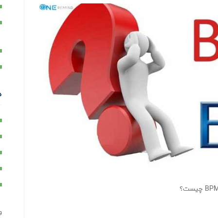
د
B چیست؟