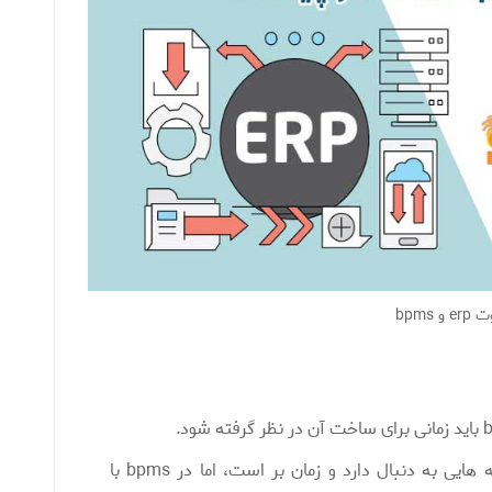
 و bpms
نرم افزار erp جهت اعمال تغییرات هزینه هایی به دنبال دارد و زمان بر است، اما در bpms با