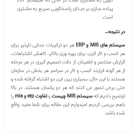
گـویی بـه مشـتری است در حالی که سیستم ERP
پیـاده سـازی بر مبـنای پاسـخگویـی سریـع به مشـتری
است.
در نتیجه…
سیستم های MIS و ERP
هر دو ترکیبات جدایی ناپذیر برای
هر کسب و کار قرن، برای بهره وری بالاتر، کاهش اشتباهات،
گزارش مختصر و اطمینان از دقت تصمیم گیری در هر مرحله
از هر گونه فرایند کسب و کار در سراسر هر بخش در سازمان
هستند با این حال، بسیاری بین این دو اشتباه گرفته شده و
حتی برخی تصور می کنند که هر دو یکسان هستند. در بالا
توضیح دادیم که
سیستم MIS چیست
و
تفاوت erp و mis
را
باهم بررسی کردیم امیدوارم این مقاله برای شما مفید واقع
شده باشد.