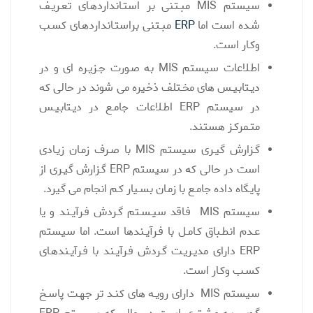
سیستم MIS مبـتنی بر استـانداردهـای تعـریـف
شـده است اما
ERP
مبـتنی براستـانداردهـای کسـب
وکـار است.
اطـلاعات سیستم MIS به صـورت جـزیـره ای و در
دیـتابیـس های مخـتلف ذخیره می شوند در حالی که
در سیستم ERP اطـلاعات جامـع در دیـتابیـس
متـمرکـز هستند.
گـزارش گیـری سیستم MIS با صـرف زمـان زیـادی
است در حالی که در سیستم ERP گـزارش گیـری از
پایـگاه داده جامـع با زمـان بسـیار کـم انجام می گیرد.
سیستم MIS فـاقد سیـسـتم گـردش فـرآیـند و یا
عـدم انطـباق کـامـل با فـرآیـندها است. اما سیستم
ERP دارای مدیـریـت گـردش فـرآیـند با فـرآیـندهـای
کسـب وکـار است.
سیستم MIS دارای رویـه های کنـد تر جهـت پاسـخ