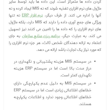
کردن داده ها متمرکز است. این داده ها باید توسط سایر
ماژول های نرم افزاری تغذیه شوند که نه MIS ایجاد کرده و نه
آنها را اداره می کند. از طرف دیگر،
نرم افزار ERP
نه تنها
ویژگی های جمع آوری داده را دارند که MIS دارد، بلکه ماژول
های نرم افزاری را که داده ها را تامین می کنند نیز تسهیل
می کند. به عبارت دیگر،
برنامه ریزی منابع سازمان
به جای
اعتماد به ارائه دهندگان شخص ثالث، هر جزء نرم افزاری را
که مورد نیاز یک تجارت باشد ارائه می دهد.
در سیستم MIS هزیـنه پشتـیبـانی و نگهـداری در
دراز مـدت بـالا است اما در سیستم ERP هزیـنه
نگهـداری کمتر است.
در سیستم MIS به دلـیل عـدم یکـپـارچـگی دارای
خطـاهای اطـلاعـاتی زیادی است اما در سیستم ERP
خطـاهای اطـلاعـاتی وجود ندارد و اطـلاعـات یکـپارچـه
هستند.